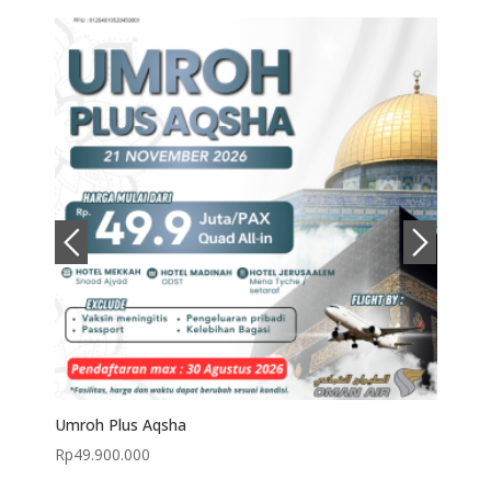
Umroh Plus Aqsha
Umroh
Rp
49.900.000
Rp
36.