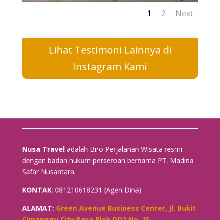
1
2
Next
Lihat Testimoni Lainnya di
Instagram Kami
Nusa Travel
adalah Biro Perjalanan Wisata resmi
dengan badan hukum perseroan bernama PT. Madina
Safar Nusantara.
KONTAK
: 081210618231 (Agen Dina)
ALAMAT:
Green Avenue Business Center, Jl. Bukit
Cimanggu City Raya Blok DD2 No. 15,