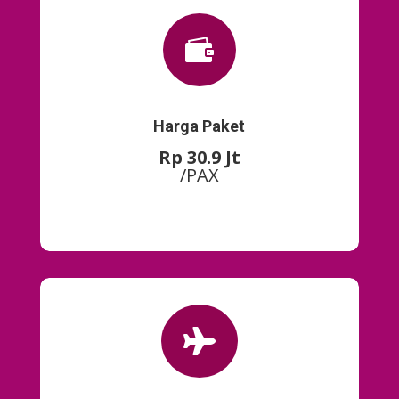

Harga Paket
Rp 30.9 Jt
/PAX
