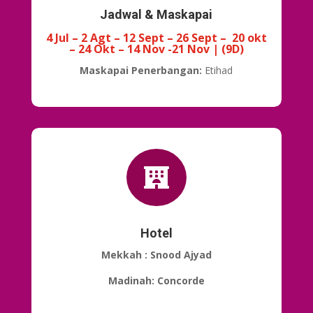
Jadwal & Maskapai
4 Jul – 2 Agt – 12 Sept – 26 Sept – 20 okt
– 24 Okt – 14 Nov -21 Nov | (9D)
Maskapai Penerbangan:
Etihad

Hotel
Mekkah : Snood Ajyad
Madinah: Concorde