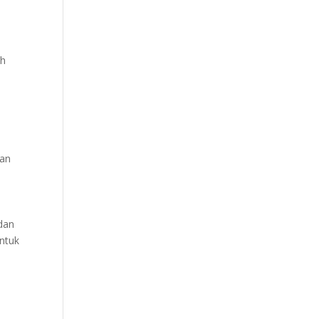
ah
kan
dan
ntuk