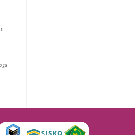
us
moga