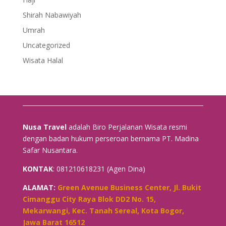
Shirah Nabawiyah
Umrah
Uncategorized
Wisata Halal
Nusa Travel
adalah Biro Perjalanan Wisata resmi
dengan badan hukum perseroan bernama PT. Madina
Safar Nusantara.
KONTAK
: 081210618231 (Agen Dina)
ALAMAT:
Green Avenue Business Center, Jl. Bukit
Cimanggu City Raya Blok DD2 No. 15,
Mekarwangi, Kec. Tanah Sereal, Kota Bogor,
Jawa Barat 16512