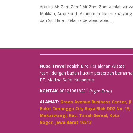
Apa itu Air Zam Zam? Air Zam Zam adalah air ya
Makkah, Arab Saudi. Air ini memiliki makna yan
dan Siti Hajar. Selama berabad-abad,...
Nusa Travel
adalah Biro Perjalanan Wisata
resmi dengan badan hukum perseroan bernama
PT. Madina Safar Nusantara.
KONTAK
: 081210618231 (Agen Dina)
ALAMAT:
Green Avenue Business Center, Jl.
Bukit Cimanggu City Raya Blok DD2 No. 15,
Mekarwangi, Kec. Tanah Sereal, Kota
Bogor, Jawa Barat 16512