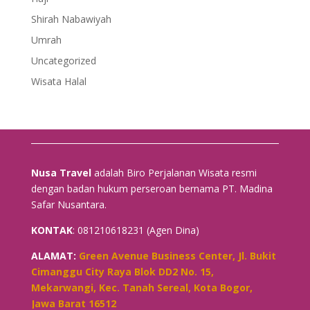
Shirah Nabawiyah
Umrah
Uncategorized
Wisata Halal
Nusa Travel
adalah Biro Perjalanan Wisata resmi
dengan badan hukum perseroan bernama PT. Madina
Safar Nusantara.
KONTAK
: 081210618231 (Agen Dina)
ALAMAT:
Green Avenue Business Center, Jl. Bukit
Cimanggu City Raya Blok DD2 No. 15,
Mekarwangi, Kec. Tanah Sereal, Kota Bogor,
Jawa Barat 16512