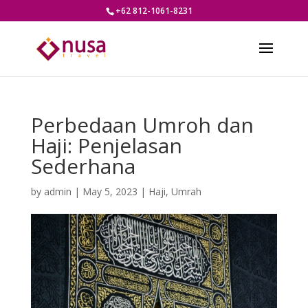
+62 812-1061-8231
Perbedaan Umroh dan
Haji: Penjelasan
Sederhana
by
admin
|
May 5, 2023
|
Haji
,
Umrah