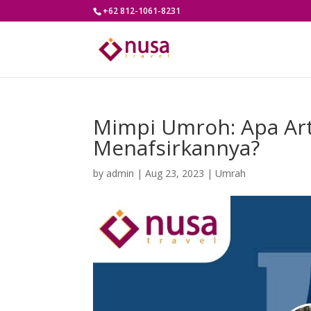
+62 812-1061-8231
Mimpi Umroh: Apa Ar
Menafsirkannya?
by
admin
|
Aug 23, 2023
|
Umrah