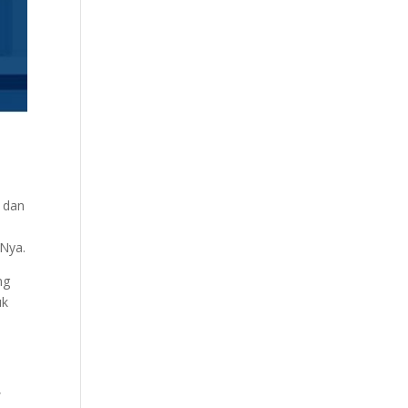
 dan
-Nya.
ng
uk
,