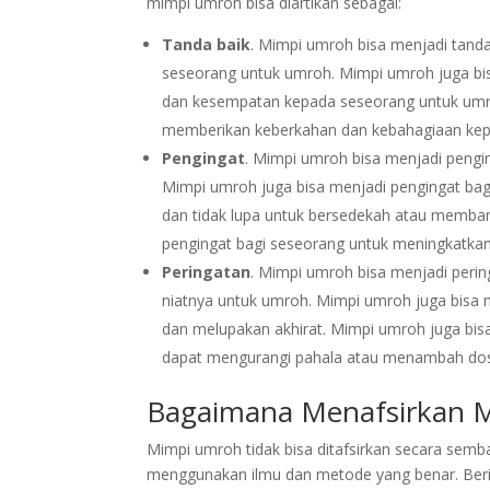
mimpi umroh bisa diartikan sebagai:
Tanda baik
. Mimpi umroh bisa menjadi tand
seseorang untuk umroh. Mimpi umroh juga bi
dan kesempatan kepada seseorang untuk umro
memberikan keberkahan dan kebahagiaan kep
Pengingat
. Mimpi umroh bisa menjadi pengi
Mimpi umroh juga bisa menjadi pengingat bagi
dan tidak lupa untuk bersedekah atau memba
pengingat bagi seseorang untuk meningkatkan
Peringatan
. Mimpi umroh bisa menjadi peri
niatnya untuk umroh. Mimpi umroh juga bisa m
dan melupakan akhirat. Mimpi umroh juga bisa
dapat mengurangi pahala atau menambah do
Bagaimana Menafsirkan 
Mimpi umroh tidak bisa ditafsirkan secara semb
menggunakan ilmu dan metode yang benar. Berik