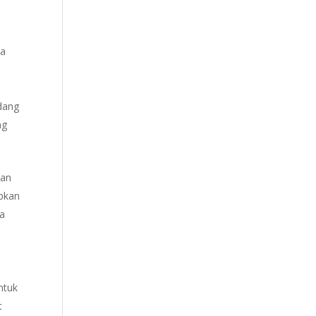
na
idang
ng
dan
apkan
da
ntuk
t