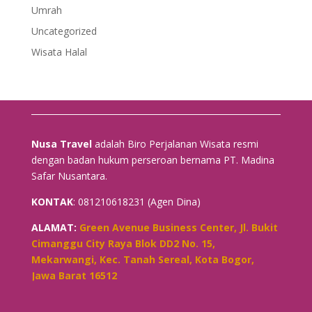
Umrah
Uncategorized
Wisata Halal
Nusa Travel
adalah Biro Perjalanan Wisata resmi
dengan badan hukum perseroan bernama PT. Madina
Safar Nusantara.
KONTAK
: 081210618231 (Agen Dina)
ALAMAT:
Green Avenue Business Center, Jl. Bukit
Cimanggu City Raya Blok DD2 No. 15,
Mekarwangi, Kec. Tanah Sereal, Kota Bogor,
Jawa Barat 16512